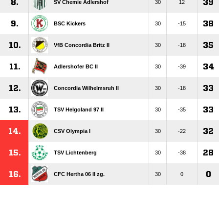
8.
39
SV Chemie Adlershof
30
12
9.
38
BSC Kickers
30
-15
10.
35
VfB Concordia Britz II
30
-18
11.
34
Adlershofer BC II
30
-39
12.
33
Concordia Wilhelmsruh II
30
-18
13.
33
TSV Helgoland 97 II
30
-35
14.
32
CSV Olympia I
30
-22
15.
28
TSV Lichtenberg
30
-38
16.
0
CFC Hertha 06 II zg.
30
0