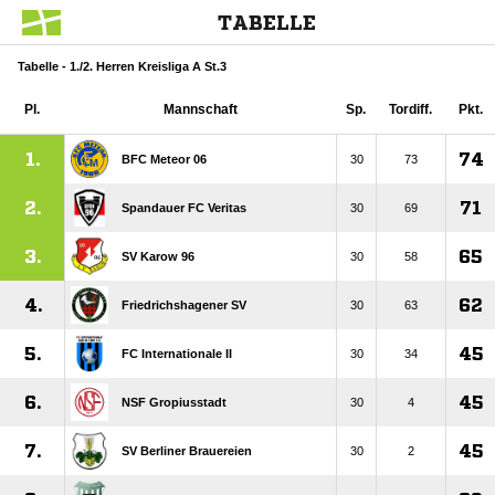
TABELLE
Tabelle - 1./2. Herren Kreisliga A St.3
Pl.
Mannschaft
Sp.
Tordiff.
Pkt.
1.
74
BFC Meteor 06
30
73
2.
71
Spandauer FC Veritas
30
69
3.
65
SV Karow 96
30
58
4.
62
Friedrichshagener SV
30
63
5.
45
FC Internationale II
30
34
6.
45
NSF Gropiusstadt
30
4
7.
45
SV Berliner Brauereien
30
2