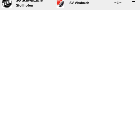
SG Schwarzach/​

:

SV Vimbuch
Stollhofen