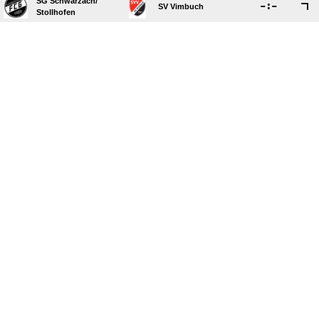
SG Schwarzach/​

:

SV Vimbuch
Stollhofen