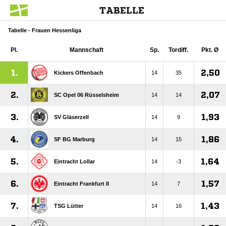
TABELLE
Tabelle - Frauen Hessenliga
Pl.
Mannschaft
Sp.
Tordiff.
Pkt. Ø
1.
2,50
Kickers Offenbach
14
35
2.
2,07
SC Opel 06 Rüsselsheim
14
14
3.
1,93
SV Gläserzell
14
9
4.
1,86
SF BG Marburg
14
15
5.
1,64
Eintracht Lollar
14
-3
6.
1,57
Eintracht Frankfurt II
14
7
7.
1,43
TSG Lütter
14
16