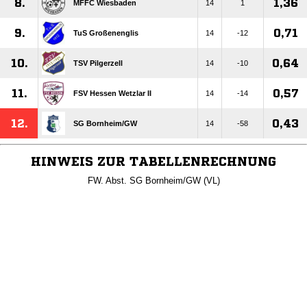
8.
1,36
MFFC Wiesbaden
14
1
9.
0,71
TuS Großenenglis
14
-12
10.
0,64
TSV Pilgerzell
14
-10
11.
0,57
FSV Hessen Wetzlar II
14
-14
12.
0,43
SG Bornheim/​GW
14
-58
HINWEIS ZUR TABELLENRECHNUNG
FW. Abst. SG Bornheim/GW (VL)