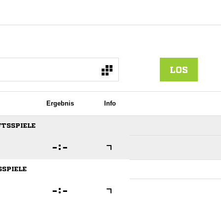
LOS
Ergebnis
Info
FTSSPIELE

:

SSPIELE

:
