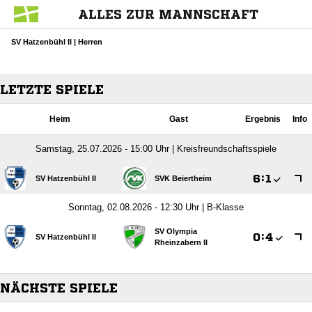
ALLES ZUR MANNSCHAFT
SV Hatzenbühl II | Herren
LETZTE SPIELE
Heim
Gast
Ergebnis
Info
Samstag, 25.07.2026 - 15:00 Uhr | Kreisfreundschaftsspiele

:

SV Hatzenbühl II
SVK Beiertheim
Sonntag, 02.08.2026 - 12:30 Uhr | B-Klasse
SV Olympia

:

SV Hatzenbühl II
Rheinzabern II
NÄCHSTE SPIELE