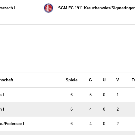
arzach I
SGM FC 1911 Krauchenwies/​Sigmaringend
nschaft
Spiele
G
U
V
T
 I
6
5
0
1
h I
6
4
0
2
/​Federsee I
6
4
0
2