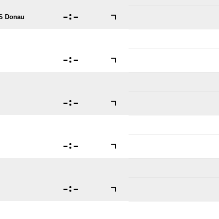

:

S Donau

:


:


:


:
