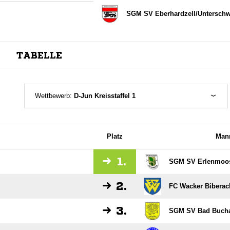
SGM SV Eberhardzell/​Unterschw
TABELLE
Wettbewerb:
D-Jun Kreisstaffel 1
Platz
Man
1.
SGM SV Erlenmoos
2.
FC Wacker Biberac
3.
SGM SV Bad Buchau