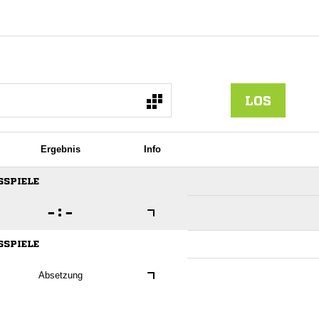
LOS
Ergebnis
Info
SSPIELE

:

SSPIELE
Absetzung