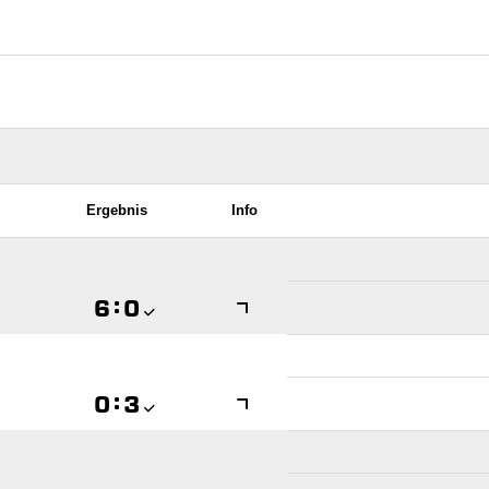
Ergebnis
Info

:


:
