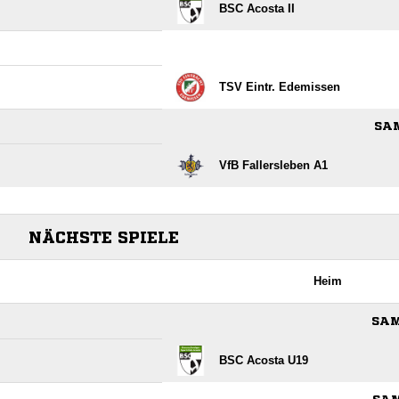
BSC Acosta II
TSV Eintr. Edemissen
SAM
VfB Fallersleben A1
NÄCHSTE SPIELE
Heim
SAM
BSC Acosta U19