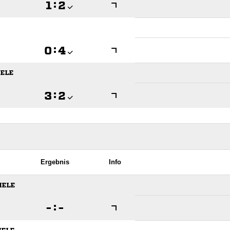

:


:

ELE

:

Ergebnis
Info
IELE

:
