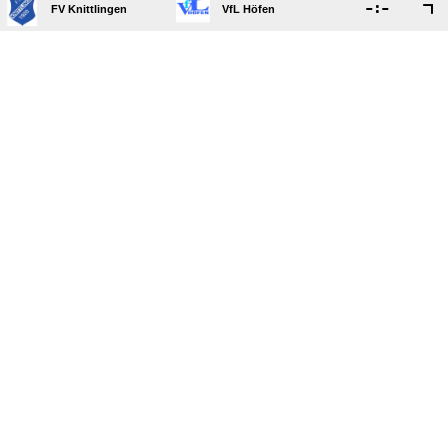

:

FV Knittlingen
VfL Höfen