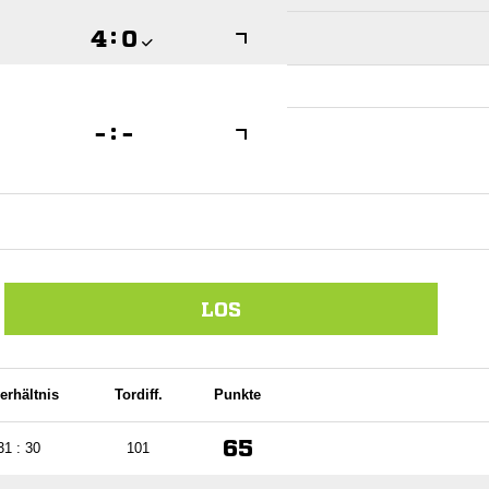

:


:

LOS
erhältnis
Tordiff.
Punkte
65
31 : 30
101