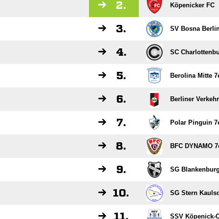
2.
Köpenicker FC
3.
SV Bosna Berlin
4.
SC Charlottenbu
5.
Berolina Mitte 7
6.
Berliner Verkehr
7.
Polar Pinguin 7
8.
BFC DYNAMO 7
9.
SG Blankenburg
10.
SG Stern Kaulsd
11.
SSV Köpenick-O