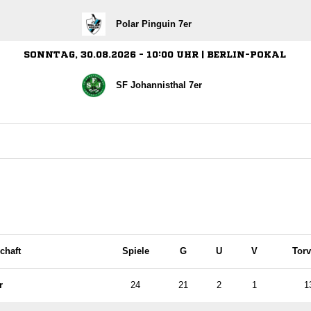
Polar Pinguin 7er
SONNTAG, 30.08.2026 - 10:00 UHR | BERLIN-POKAL
SF Johannisthal 7er
chaft
Spiele
G
U
V
Torv
r
24
21
2
1
1