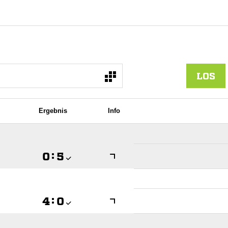
LOS
Ergebnis
Info

:


:
