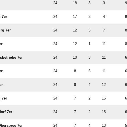
24
18
3
3
9
 7er
24
17
3
4
9
rg 7er
24
12
5
7
8
er
24
12
1
11
8
sbetriebe 7er
24
10
3
11
6
er
24
8
5
11
6
er
24
8
4
12
6
 7er
24
7
2
15
6
orf 7er
24
7
2
15
6
berspree 7er
24
7
4
13
5