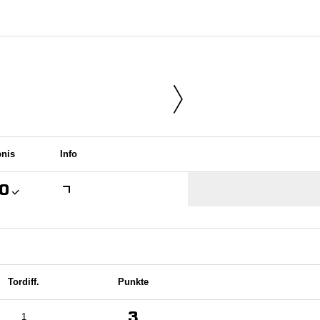
nis
Info

Tordiff.
Punkte
3
1