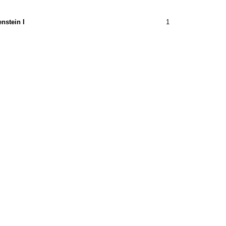
nstein I
1