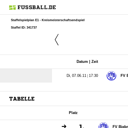
FUSSBALL.DE
Staffelspielplan E1 - Kreismeisterschaftsendspiel
Staffel ID: 341737
Datum |
Zeit
  |

FV B
TABELLE
Platz
1.
FV Biebr