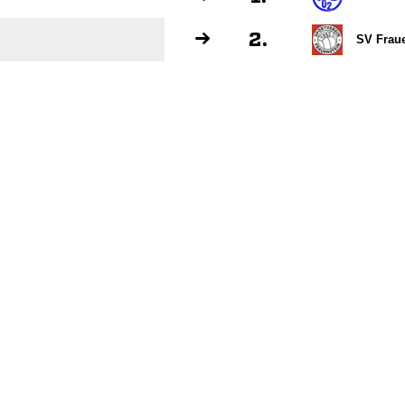
2.
SV Fraue