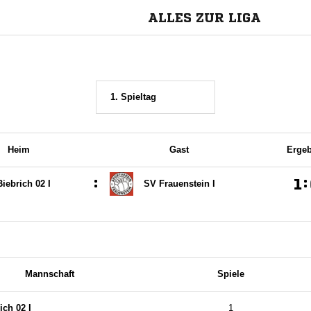
ALLES ZUR LIGA
1. Spieltag
Heim
Gast
Ergeb
:

:
iebrich 02 I
SV Frauenstein I
Mannschaft
Spiele
ich 02 I
1