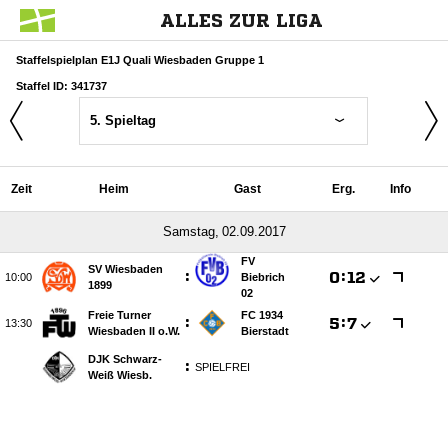
ALLES ZUR LIGA
Staffelspielplan E1J Quali Wiesbaden Gruppe 1
Staffel ID: 341737
5. Spieltag
Zeit
Heim
Gast
Erg.
Info
 
FV
SV Wiesbaden
:

:


Biebrich
1899
02
Freie Turner
FC 1934
:

:


Wiesbaden II o.W.
Bierstadt
DJK Schwarz-
:
SPIELFREI
Weiß Wiesb.