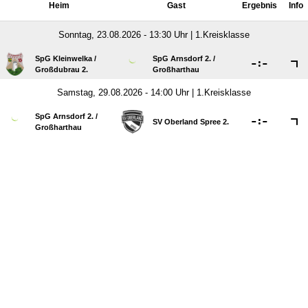
Heim
Gast
Ergebnis
Info
Sonntag, 23.08.2026 - 13:30 Uhr | 1.Kreisklasse
SpG Kleinwelka /​
SpG Arnsdorf 2. /​

:

Großdubrau 2.
Großharthau
Samstag, 29.08.2026 - 14:00 Uhr | 1.Kreisklasse
SpG Arnsdorf 2. /​

:

SV Oberland Spree 2.
Großharthau