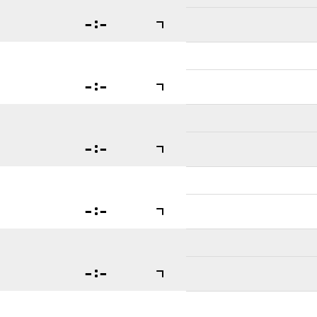

:


:


:


:


:
