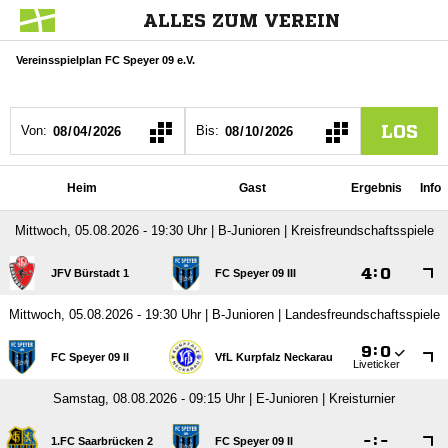
ALLES ZUM VEREIN
Vereinsspielplan FC Speyer 09 e.V.
LOS
Von:
Bis:
Heim
Gast
Ergebnis
Info
Mittwoch, 05.08.2026 - 19:30 Uhr | B-Junioren | Kreisfreundschaftsspiele

:

JFV Bürstadt 1
FC Speyer 09 III
Mittwoch, 05.08.2026 - 19:30 Uhr | B-Junioren | Landesfreundschaftsspiele

:

FC Speyer 09 II
VfL Kurpfalz Neckarau
Liveticker
Samstag, 08.08.2026 - 09:15 Uhr | E-Junioren | Kreisturnier

:

1.FC Saarbrücken 2
FC Speyer 09 II