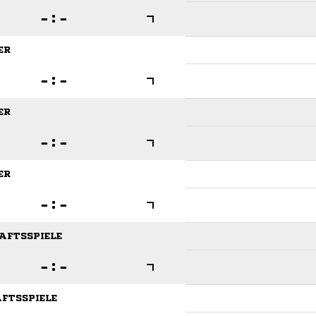

:

ER

:

ER

:

ER

:

HAFTSSPIELE

:

AFTSSPIELE