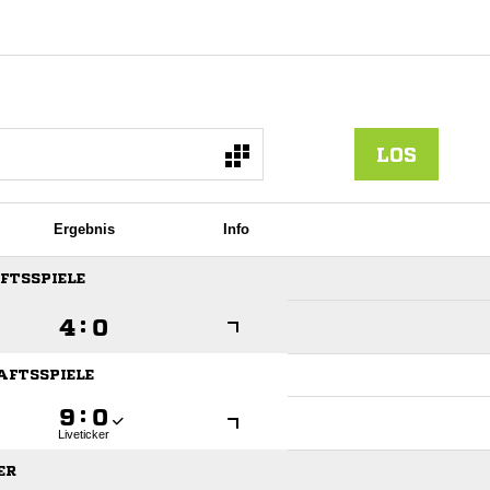
LOS
Ergebnis
Info
AFTSSPIELE

:

HAFTSSPIELE

:

Liveticker
ER