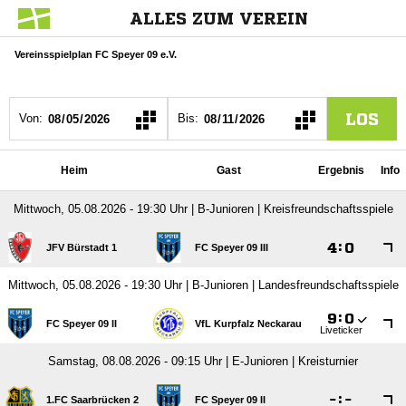
ALLES ZUM VEREIN
Vereinsspielplan FC Speyer 09 e.V.
LOS
Von:
Bis:
Heim
Gast
Ergebnis
Info
Mittwoch, 05.08.2026 - 19:30 Uhr | B-Junioren | Kreisfreundschaftsspiele

:

JFV Bürstadt 1
FC Speyer 09 III
Mittwoch, 05.08.2026 - 19:30 Uhr | B-Junioren | Landesfreundschaftsspiele

:

FC Speyer 09 II
VfL Kurpfalz Neckarau
Liveticker
Samstag, 08.08.2026 - 09:15 Uhr | E-Junioren | Kreisturnier

:

1.FC Saarbrücken 2
FC Speyer 09 II