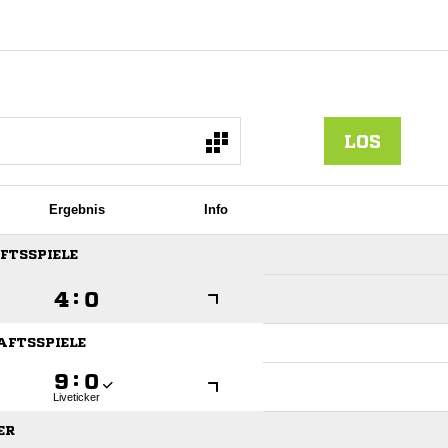
LOS
Ergebnis
Info
AFTSSPIELE

:

HAFTSSPIELE

:

Liveticker
ER