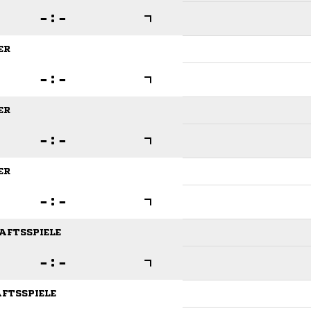

:

ER

:

ER

:

ER

:

HAFTSSPIELE

:

AFTSSPIELE