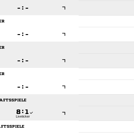

:

ER

:

ER

:

ER

:

HAFTSSPIELE

:

Liveticker
AFTSSPIELE