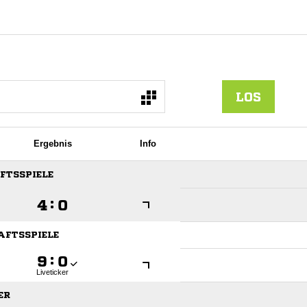
LOS
Ergebnis
Info
AFTSSPIELE

:

HAFTSSPIELE

:

Liveticker
ER