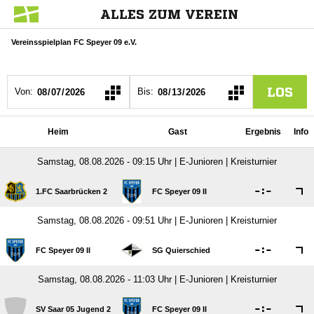
ALLES ZUM VEREIN
Vereinsspielplan FC Speyer 09 e.V.
LOS
Von:
Bis:
Heim
Gast
Ergebnis
Info
Samstag, 08.08.2026 - 09:15 Uhr | E-Junioren | Kreisturnier

:

1.FC Saarbrücken 2
FC Speyer 09 II
Samstag, 08.08.2026 - 09:51 Uhr | E-Junioren | Kreisturnier

:

FC Speyer 09 II
SG Quierschied
Samstag, 08.08.2026 - 11:03 Uhr | E-Junioren | Kreisturnier

:

SV Saar 05 Jugend 2
FC Speyer 09 II