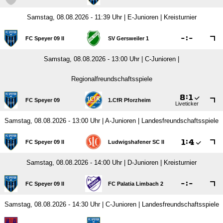
Samstag, 08.08.2026 - 11:39 Uhr | E-Junioren | Kreisturnier

:

FC Speyer 09 II
SV Gersweiler 1
Samstag, 08.08.2026 - 13:00 Uhr | C-Junioren |
Regionalfreundschaftsspiele

:

FC Speyer 09
1.CfR Pforzheim
Liveticker
Samstag, 08.08.2026 - 13:00 Uhr | A-Junioren | Landesfreundschaftsspiele

:

FC Speyer 09 II
Ludwigshafener SC II
Samstag, 08.08.2026 - 14:00 Uhr | D-Junioren | Kreisturnier

:

FC Speyer 09 II
FC Palatia Limbach 2
Samstag, 08.08.2026 - 14:30 Uhr | C-Junioren | Landesfreundschaftsspiele