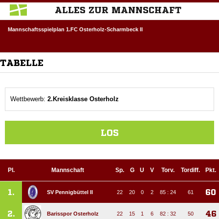
ALLES ZUR MANNSCHAFT
Mannschaftsspielplan 1.FC Osterholz-Scharmbeck II
TABELLE
Wettbewerb:
2.Kreisklasse Osterholz
LOS
Pl.
Mannschaft
Sp.
G
U
V
Torv.
Tordiff.
Pkt.
1.
60
SV Pennigbüttel II
22
20
0
2
85 : 24
61
2.
46
Barisspor Osterholz
22
15
1
6
82 : 32
50