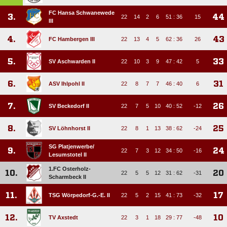
FC Hansa Schwanewede
3.
44
22
14
2
6
51 : 36
15
III
4.
43
FC Hambergen III
22
13
4
5
62 : 36
26
5.
33
SV Aschwarden II
22
10
3
9
47 : 42
5
6.
31
ASV Ihlpohl II
22
8
7
7
46 : 40
6
7.
26
SV Beckedorf II
22
7
5
10
40 : 52
-12
8.
25
SV Löhnhorst II
22
8
1
13
38 : 62
-24
SG Platjenwerbe/​
9.
24
22
7
3
12
34 : 50
-16
Lesumstotel II
1.FC Osterholz-
10.
20
22
5
5
12
31 : 62
-31
Scharmbeck II
11.
17
TSG Wörpedorf-G.-E. II
22
5
2
15
41 : 73
-32
12.
10
TV Axstedt
22
3
1
18
29 : 77
-48