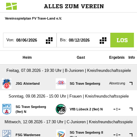
ALLES ZUM VEREIN
Vereinsspielplan FV Trave-Land e.V.
LOS
Von:
Bis:
Heim
Gast
Ergebnis
Info
Freitag, 07.08.2026 - 19:30 Uhr | B-Junioren | Kreisfreundschaftsspiele
Absetzung
JSG Alsterland
SG Trave Segeberg
Sonntag, 09.08.2026 - 15:00 Uhr | Frauen | Kreisfreundschaftsspiele
SG Trave Segeberg

:

VfB Lübeck 2 (9er) N
(9er) N
Mittwoch, 12.08.2026 - 17:30 Uhr | C-Junioren | Kreisfreundschaftsspiele
SG Trave Segeberg II

:

FSG Wardersee