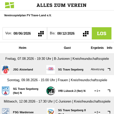
ALLES ZUM VEREIN
Vereinsspielplan FV Trave-Land e.V.
LOS
Von:
Bis:
Heim
Gast
Ergebnis
Info
Freitag, 07.08.2026 - 19:30 Uhr | B-Junioren | Kreisfreundschaftsspiele
Absetzung
JSG Alsterland
SG Trave Segeberg
Sonntag, 09.08.2026 - 15:00 Uhr | Frauen | Kreisfreundschaftsspiele
SG Trave Segeberg

:

VfB Lübeck 2 (9er) N
(9er) N
Mittwoch, 12.08.2026 - 17:30 Uhr | C-Junioren | Kreisfreundschaftsspiele
SG Trave Segeberg II

:

FSG Wardersee