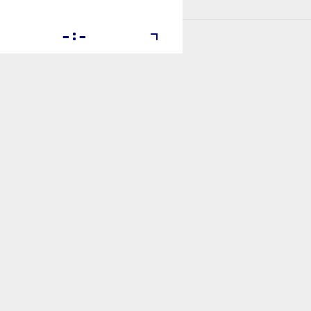

:
