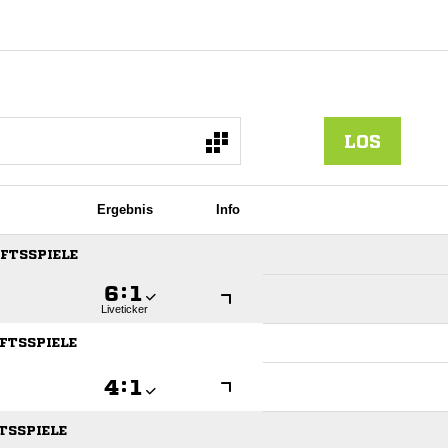
LOS
Ergebnis
Info
AFTSSPIELE

:

Liveticker
AFTSSPIELE

:

FTSSPIELE