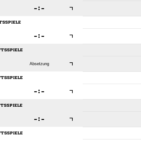

:

FTSSPIELE

:

FTSSPIELE
Absetzung
FTSSPIELE

:

FTSSPIELE

:

FTSSPIELE