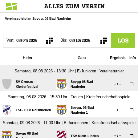
ALLES ZUM VEREIN
Vereinsspielplan Spvgg. 08 Bad Nauheim
LOS
Von:
Bis:
Heim
Gast
Ergebnis
Info
Samstag, 08.08.2026 - 13:30 Uhr | E-Junioren | Vereinsturnier
SV Gronau -
Spvgg 08 Bad

:

Kinderfestival
Nauheim
Samstag, 08.08.2026 - 15:30 Uhr | Frauen | Kreisfreundschaftsspiele
Spvgg. 08 Bad

:

TSG 1908 Reiskirchen
Nauheim 1
Sonntag, 09.08.2026 - 11:00 Uhr | B-Juniorinnen | Kreisfreundschaftsspiele
Spvgg 08 Bad

:

TSV Klein-Linden