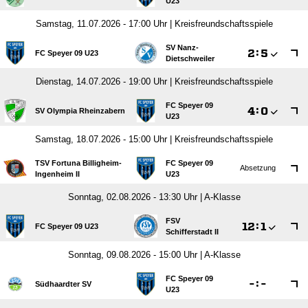
U23
Samstag, 11.07.2026 - 17:00 Uhr | Kreisfreundschaftsspiele
SV Nanz-

:

FC Speyer 09 U23
Dietschweiler
Dienstag, 14.07.2026 - 19:00 Uhr | Kreisfreundschaftsspiele
FC Speyer 09

:

SV Olympia Rheinzabern
U23
Samstag, 18.07.2026 - 15:00 Uhr | Kreisfreundschaftsspiele
TSV Fortuna Billigheim-
FC Speyer 09
Absetzung
Ingenheim II
U23
Sonntag, 02.08.2026 - 13:30 Uhr | A-Klasse
FSV

:

FC Speyer 09 U23
Schifferstadt II
Sonntag, 09.08.2026 - 15:00 Uhr | A-Klasse
FC Speyer 09

:

Südhaardter SV
U23