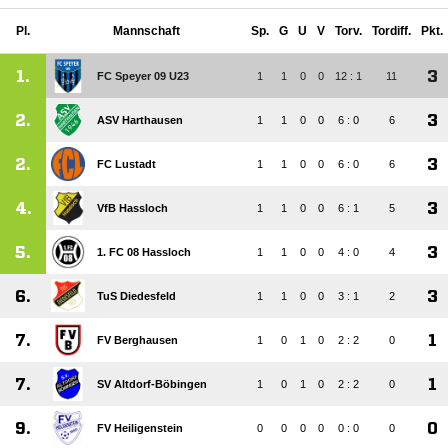
Pl.
Mannschaft
Sp.
G
U
V
Torv.
Tordiff.
Pkt.
1.
3
FC Speyer 09 U23
1
1
0
0
12 : 1
11
2.
3
ASV Harthausen
1
1
0
0
6 : 0
6
2.
3
FC Lustadt
1
1
0
0
6 : 0
6
4.
3
VfB Hassloch
1
1
0
0
6 : 1
5
5.
3
1. FC 08 Hassloch
1
1
0
0
4 : 0
4
6.
3
TuS Diedesfeld
1
1
0
0
3 : 1
2
7.
1
FV Berghausen
1
0
1
0
2 : 2
0
7.
1
SV Altdorf-Böbingen
1
0
1
0
2 : 2
0
9.
0
FV Heiligenstein
0
0
0
0
0 : 0
0