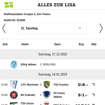
ALLES ZUR LIGA
Staffelspielplan Gruppe 2, 11er-Teams
Staffel ID: 221009
11. Spieltag
Zeit
Heim
Gast
Erg.
Info
 
:
SSVg Velbert
SPIELFREI
 
:

:


1.FC Monheim
TSV Gruiten
SV Union
:

:


BV Gräfrath
Velbert
TSV Union