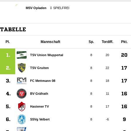
:
MSV Opladen
SPIELFREI
TABELLE
Pl.
Mannschaft
Sp.
Tordiff.
Pkt.
1.
20
TSV Union Wuppertal
8
20
2.
17
TSV Gruiten
8
22
3.
17
FC Mettmann 08
8
18
4.
16
BV Gräfrath
8
11
5.
16
Hastener TV
8
17
6.
9
SSVg Velbert
8
-6