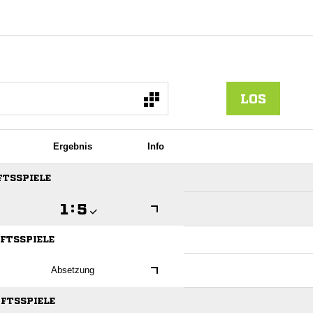
LOS
Ergebnis
Info
FTSSPIELE

:

AFTSSPIELE
Absetzung
AFTSSPIELE