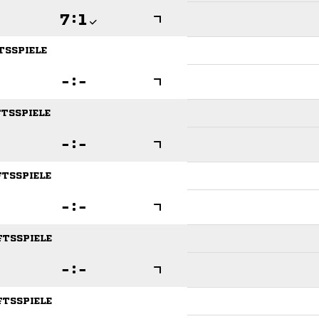

:

TSSPIELE

:

FTSSPIELE

:

FTSSPIELE

:

FTSSPIELE

:

FTSSPIELE