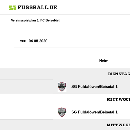
FUSSBALL.DE
Vereinsspielplan 1. FC Beiseförth
Von:
Heim
DIENSTAG,
SG Fuldalöwen/​Beisetal 1
MITTWOCH,
SG Fuldalöwen/​Beisetal 1
MITTWOCH,