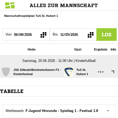
ALLES ZUR MANNSCHAFT
Mannschaftsspielplan TuS St. Hubert 1
LOS
Von:
Bis:
Heim
Gast
Ergebnis
Info
Samstag, 20.06.2026 - 11:00 Uhr | Kinderfußball
JSG Dilkrath/​Boisheim/​Amern F2 -
TuS St.

:

Kinderfestival
Hubert 1
TABELLE
Wettbewerb:
F-Jugend Hinrunde - Spieltag 1 - Festival 1.8