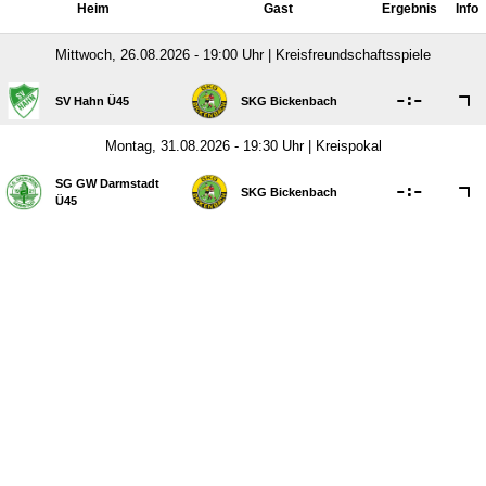
Heim
Gast
Ergebnis
Info
Mittwoch, 26.08.2026 - 19:00 Uhr | Kreisfreundschaftsspiele

:

SV Hahn Ü45
SKG Bickenbach
Montag, 31.08.2026 - 19:30 Uhr | Kreispokal
SG GW Darmstadt

:

SKG Bickenbach
Ü45