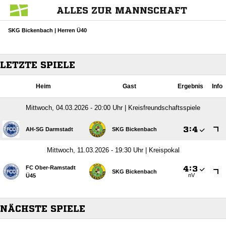
ALLES ZUR MANNSCHAFT
SKG Bickenbach | Herren Ü40
LETZTE SPIELE
Heim
Gast
Ergebnis
Info
Mittwoch, 04.03.2026 - 20:00 Uhr | Kreisfreundschaftsspiele

:

AH-SG Darmstadt
SKG Bickenbach
Mittwoch, 11.03.2026 - 19:30 Uhr | Kreispokal
FC Ober-Ramstadt

:

SKG Bickenbach
nV
Ü45
NÄCHSTE SPIELE