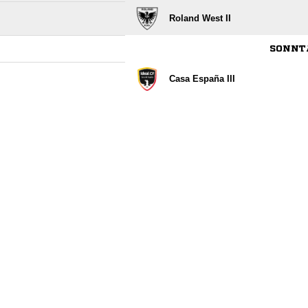
Roland West II
SONNTA
Casa España III