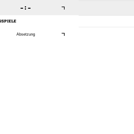

:

SSPIELE
Absetzung