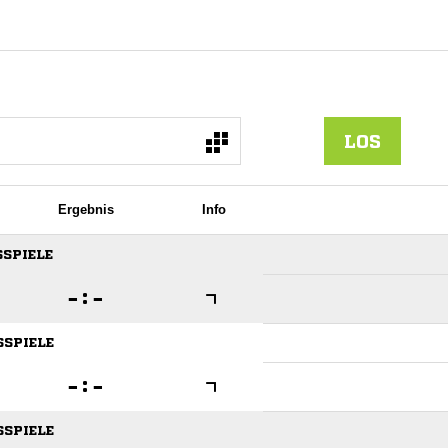
LOS
Ergebnis
Info
SSPIELE

:

SSPIELE

:

SSPIELE