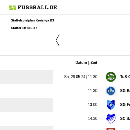
FUSSBALL.DE
Staffelspielplan Kreisliga B3
Staffel ID: 410117
Datum |
Zeit
  |

TuS O

SG Ba

SG F

SC B