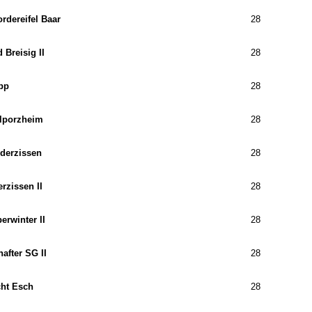
rdereifel Baar
28
 Breisig II
28
pp
28
lporzheim
28
derzissen
28
rzissen II
28
erwinter II
28
after SG II
28
cht Esch
28