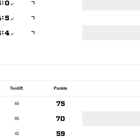

:


:


:

Tordiff.
Punkte
75
66
70
85
59
42