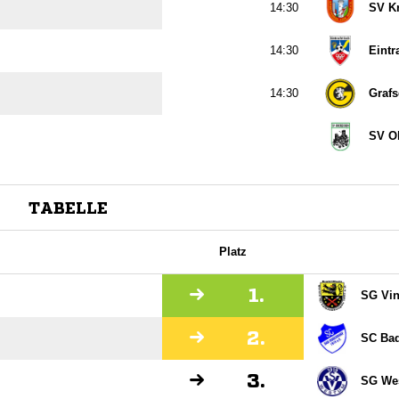

SV K

Eintr

Grafs
SV Ob
TABELLE
Platz
1.
SG Vin
2.
SC Ba
3.
SG Wes