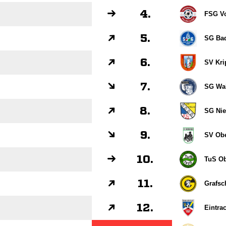
4.
FSG Vo
5.
SG Bad
6.
SV Kri
7.
SG Wa
8.
SG Nie
9.
SV Obe
10.
TuS Ob
11.
Grafsch
12.
Eintra