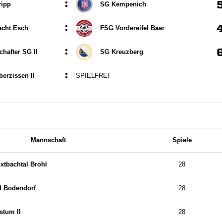
:
ripp
SG Kempenich
:
acht Esch
FSG Vordereifel Baar
:
chafter SG II
SG Kreuzberg
:
erzissen II
SPIELFREI
Mannschaft
Spiele
xtbachtal Brohl
28
d Bodendorf
28
tum II
28