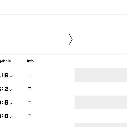
gebnis
Info

:


:


:


:
