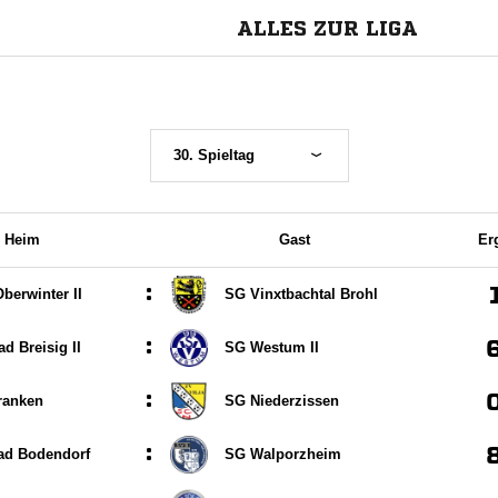
ALLES ZUR LIGA
30. Spieltag
Heim
Gast
Er
:
berwinter II
SG Vinxtbachtal Brohl
:
d Breisig II
SG Westum II
:
ranken
SG Niederzissen
:
ad Bodendorf
SG Walporzheim