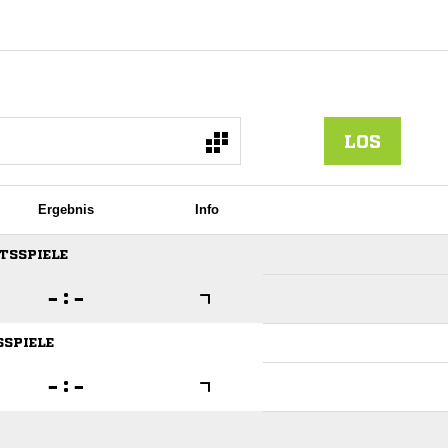
LOS
Ergebnis
Info
FTSSPIELE

:

SSPIELE

:
