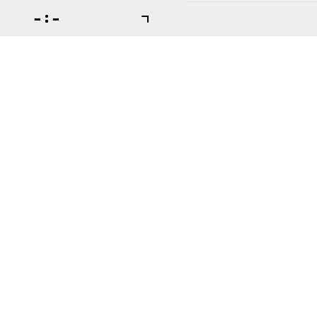

:
