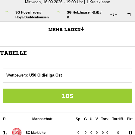
Mittwoch, 16.09.2026 - 19:00 Uhr | 1.Kreisklasse
SG Hoyerhagen/​
SG Holzhausen-B./​B./​

:

Hoya/​Duddenhausen
K.
MEHR LADEN
TABELLE
Wettbewerb:
Ü50 Oldieliga Ost
LOS
Pl.
Mannschaft
Sp.
G
U
V
Torv.
Tordiff.
Pkt.
1.
0
SC Marklohe
0
0
0
0
0 : 0
0