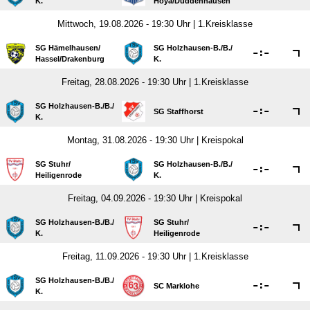
K.
Hoya/​Duddenhausen
Mittwoch, 19.08.2026 - 19:30 Uhr | 1.Kreisklasse
SG Hämelhausen/​
SG Holzhausen-B./​B./​

:

Hassel/​Drakenburg
K.
Freitag, 28.08.2026 - 19:30 Uhr | 1.Kreisklasse
SG Holzhausen-B./​B./​

:

SG Staffhorst
K.
Montag, 31.08.2026 - 19:30 Uhr | Kreispokal
SG Stuhr/​
SG Holzhausen-B./​B./​

:

Heiligenrode
K.
Freitag, 04.09.2026 - 19:30 Uhr | Kreispokal
SG Holzhausen-B./​B./​
SG Stuhr/​

:

K.
Heiligenrode
Freitag, 11.09.2026 - 19:30 Uhr | 1.Kreisklasse
SG Holzhausen-B./​B./​

:

SC Marklohe
K.