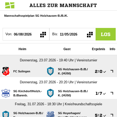
ALLES ZUR MANNSCHAFT
Mannschaftsspielplan SG Holzhausen-B./B./K.
LOS
Von:
Bis:
Heim
Gast
Ergebnis
Info
Donnerstag, 23.07.2026 - 19:40 Uhr | Vereinsturnier
SG Holzhausen-B./​B./​

:

FC Sulingen
K. (HÜ50)
Donnerstag, 23.07.2026 - 20:20 Uhr | Vereinsturnier
SG Kirchdorf/​Holzh.-
SG Holzhausen-B./​B./​

:

B./​Barenb.
K. (HÜ50)
Freitag, 31.07.2026 - 18:30 Uhr | Kreisfreundschaftsspiele
SG Holzhausen-B./​B./​
SG Hoyerhagen/​

:
