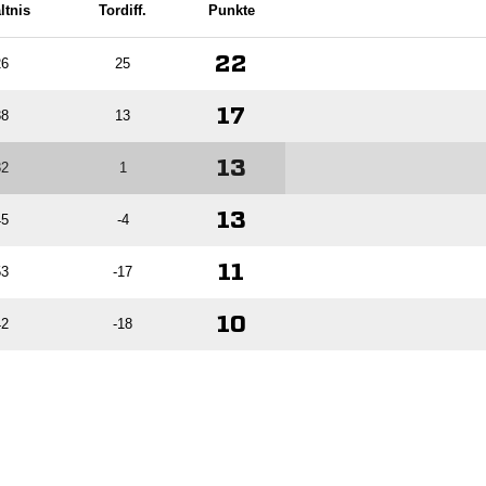
ltnis
Tordiff.
Punkte
22
26
25
17
38
13
13
32
1
13
45
-4
11
53
-17
10
42
-18