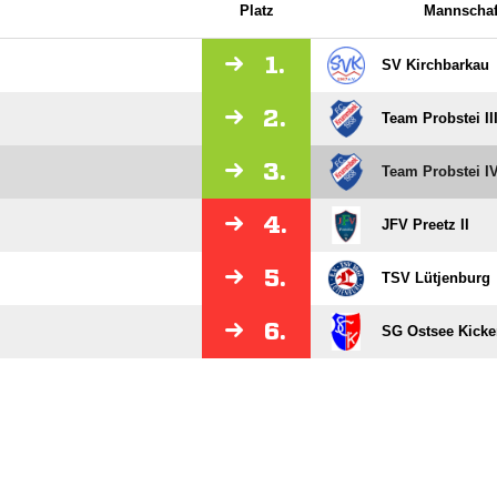
Platz
Mannschaf
1.
SV Kirchbarkau
2.
Team Probstei II
3.
Team Probstei I
4.
JFV Preetz II
5.
TSV Lütjenburg
6.
SG Ostsee Kicker