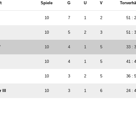
t
Spiele
G
U
V
Torverhä
10
7
1
2
51 : 
I
10
5
2
3
51 : 
V
10
4
1
5
33 : 
10
4
1
5
41 : 
10
3
2
5
36 : 
 III
10
3
1
6
24 : 