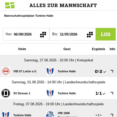
ALLES ZUR MANNSCHAFT
Mannschaftsspielplan Turbine Halle
LOS
Von:
Bis:
Heim
Gast
Ergebnis
Info
Samstag, 27.06.2026 - 10:00 Uhr | Kreispokal

:

VfB 07 Lettin e.V.
Turbine Halle
Samstag, 01.08.2026 - 14:00 Uhr | Landesfreundschaftsspiele

:

SV Dessau 1
Turbine Halle
Freitag, 07.08.2026 - 19:00 Uhr | Landesfreundschaftsspiele
VfB 1906

:

Turbine Halle