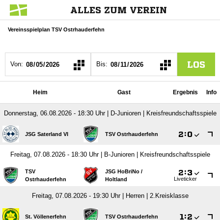
ALLES ZUM VEREIN
Vereinsspielplan TSV Ostrhauderfehn
LOS
Von:
Bis:
Heim
Gast
Ergebnis
Info
Donnerstag, 06.08.2026 - 18:30 Uhr | D-Junioren | Kreisfreundschaftsspiele

:

JSG Saterland VI
TSV Ostrhauderfehn
Freitag, 07.08.2026 - 18:30 Uhr | B-Junioren | Kreisfreundschaftsspiele
TSV
JSG HoBriNo /​

:

Liveticker
Ostrhauderfehn
Holtland
Freitag, 07.08.2026 - 19:30 Uhr | Herren | 2.Kreisklasse

:

St. Völlenerfehn
TSV Ostrhauderfehn