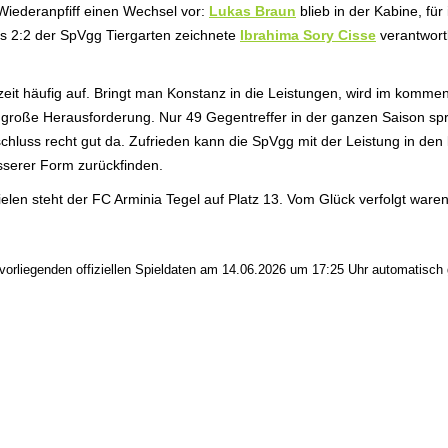
Wiederanpfiff einen Wechsel vor:
Lukas Braun
blieb in der Kabine, fü
das 2:2 der SpVgg Tiergarten zeichnete
Ibrahima Sory Cisse
verantwortl
elzeit häufig auf. Bringt man Konstanz in die Leistungen, wird im komm
ne große Herausforderung. Nur 49 Gegentreffer in der ganzen Saison sp
ss recht gut da. Zufrieden kann die SpVgg mit der Leistung in den let
serer Form zurückfinden.
n steht der FC Arminia Tegel auf Platz 13. Vom Glück verfolgt waren d
rliegenden offiziellen Spieldaten am 14.06.2026 um 17:25 Uhr automatisch g