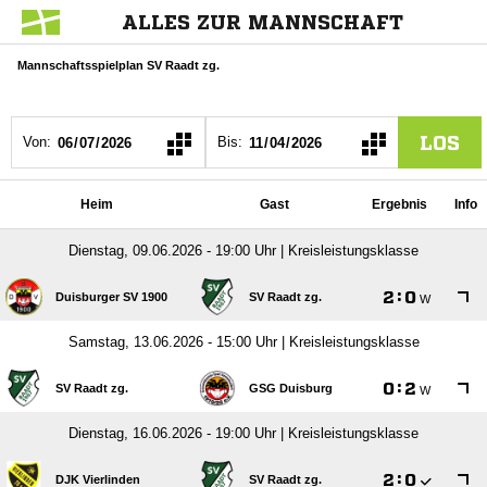
ALLES ZUR MANNSCHAFT
Mannschaftsspielplan SV Raadt zg.
LOS
Von:
Bis:
Heim
Gast
Ergebnis
Info
Dienstag, 09.06.2026 - 19:00 Uhr | Kreisleistungsklasse

:

Duisburger SV 1900
SV Raadt zg.
W
Samstag, 13.06.2026 - 15:00 Uhr | Kreisleistungsklasse

:

SV Raadt zg.
GSG Duisburg
W
Dienstag, 16.06.2026 - 19:00 Uhr | Kreisleistungsklasse

:

DJK Vierlinden
SV Raadt zg.