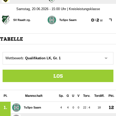
Samstag, 20.06.2026 - 15:00 Uhr | Kreisleistungsklasse

:

SV Raadt zg.
TuSpo Saarn
W
TABELLE
Wettbewerb:
Qualifikation LK, Gr. 1
LOS
Pl.
Mannschaft
Sp.
G
U
V
Torv.
Tordiff.
Pkt.
1.
12
TuSpo Saarn
4
4
0
0
22 : 4
18