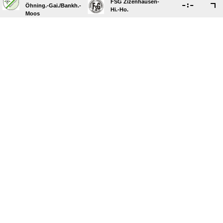
FSG Zizenhausen-

:

Öhning.-Gai./​Bankh.-
Hi.-Ho.
Moos