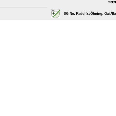
SON
SG No. Radolfz./​Öhning.-Gai./​