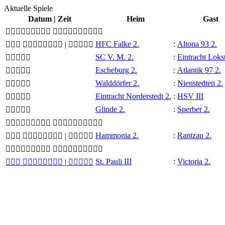
Aktuelle Spiele
Datum |
Zeit
Heim
Gast
 
HFC Falke 2.
:
Altona 93 2.
  |

SC V. M. 2.
:
Eintracht Lokst

Escheburg 2.
:
Atlantik 97 2.

Walddörfer 2.
:
Nienstedten 2.

Eintracht Norderstedt 2.
:
HSV III

Glinde 2.
:
Sperber 2.

 
Hammonia 2.
:
Rantzau 2.
  |

 
St. Pauli III
:
Victoria 2.
  |
