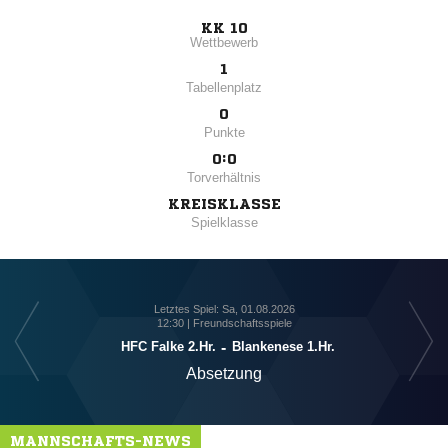
KK 10
Wettbewerb
1
Tabellenplatz
0
Punkte
0:0
Torverhältnis
KREISKLASSE
Spielklasse
Letztes Spiel: Sa, 01.08.2026
12:30 | Freundschaftsspiele
HFC Falke 2.Hr.
-
Blankenese 1.Hr.
Absetzung
MANNSCHAFTS-NEWS