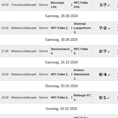
Moorrege
HFC Falke
:

:

19:30
Freundschaftsspiel
Herren
1.Hr.
2.Hr.
Samstag, 28.09.2024
Alstertal-
:

:

15:00
Meisterschaftsspiel
Herren
HFC Falke 2.
Langenhorn
3.
Samstag, 30.08.2025
Sternschanze
HFC Falke
:

:

17:00
Meisterschaftsspiel
Herren
4.
2.
Samstag, 26.10.2024
Kickers
:

:

15:00
Meisterschaftsspiel
Herren
HFC Falke 2.
Halstenbek
1.
Dienstag, 03.03.2026
Rellinger FC
:

:

19:00
Meisterschaftsspiel
Herren
HFC Falke 2.
1.
Sonntag, 02.02.2025