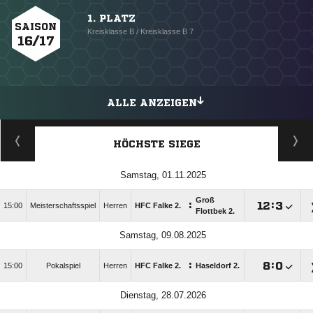
1. PLATZ
SAISON
Kreisklasse B / Kreisklasse B 7
16/17
ALLE ANZEIGEN
HÖCHSTE SIEGE
Samstag, 01.11.2025
Groß
:

:

15:00
Meisterschaftsspiel
Herren
HFC Falke 2.
Flottbek 2.
Samstag, 09.08.2025
:

:

15:00
Pokalspiel
Herren
HFC Falke 2.
Haseldorf 2.
Dienstag, 28.07.2026