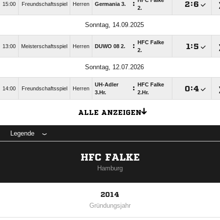
HFC Falke
:

:

15:00
Freundschaftsspiel
Herren
Germania 3.
2.
Sonntag, 14.09.2025
HFC Falke
:

:

13:00
Meisterschaftsspiel
Herren
DUWO 08 2.
2.
Sonntag, 12.07.2026
UH-Adler
HFC Falke
:

:

14:00
Freundschaftsspiel
Herren
3.Hr.
2.Hr.
ALLE ANZEIGEN
Legende
HFC FALKE
Hamburg
2014
Gründungsjahr