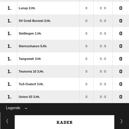
1.
0
Lurup 2.Hr.
0
0 : 0
1.
0
SV Groß Borstel 3.Hr.
0
0 : 0
1.
0
Stellingen 1.Hr.
0
0 : 0
1.
0
Sternschanze 5.Hr.
0
0 : 0
1.
0
Tangstedt 3.Hr
0
0 : 0
1.
0
Teutonia 10 3.Hr.
0
0 : 0
1.
0
TuS Osdorf 3.Hr.
0
0 : 0
1.
0
Union 03 3.Hr.
0
0 : 0
Legende
KADER