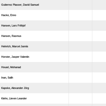
   
 
  
 
  
  
 
 
  
  