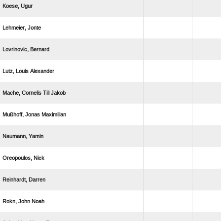
 
 
 
  
   
  
 
 
 
  