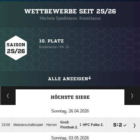
WETTBEWERBE SEIT 25/26
Höchste Spielklasse: Kreisklasse
10. PLATZ
SAISON
Kreisklasse / KK 10
25/26
ALLE ANZEIGEN
HÖCHSTE SIEGE
Sonntag, 26.04.2026
Groß
:

:

13:00
Meisterschaftsspiel
Herren
HFC Falke 2.
Flottbek 2.
Sonntag, 03.05.2026