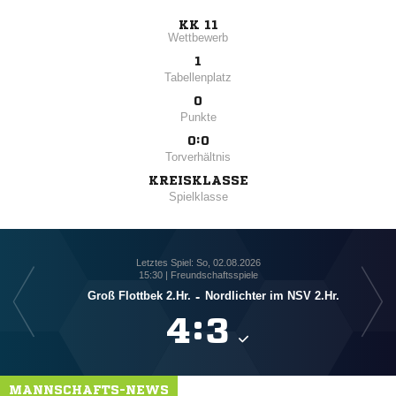
KK 11
Wettbewerb
1
Tabellenplatz
0
Punkte
0:0
Torverhältnis
KREISKLASSE
Spielklasse
Letztes Spiel: So, 02.08.2026
15:30 | Freundschaftsspiele
Groß Flottbek 2.Hr.
-
Nordlichter im NSV 2.Hr.

:

MANNSCHAFTS-NEWS