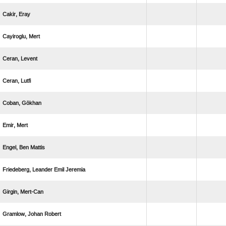
 
 
 
 
 
 
  
   
 
  