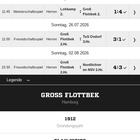
Lohkamp
Groß
:

:

11:45
Meisterschaftsspiel
Herren
2.
Flottbek 2.
Sonntag, 26.07.2026
Groß
TuS Osdorf
:

:

11:00
Freundschaftsspiel
Herren
Flottbek
3.Hr.
2.Hr.
Sonntag, 02.08.2026
Groß
Nordlichter
:

:

15:30
Freundschaftsspiel
Herren
Flottbek
im NSV 2.Hr.
2.Hr.
Legende
GROSS FLOTTBEK
Hamburg
1912
Gründungsjahr