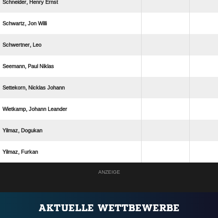
  
  
 
  
  
  
 
 
ANZEIGE
AKTUELLE WETTBEWERBE