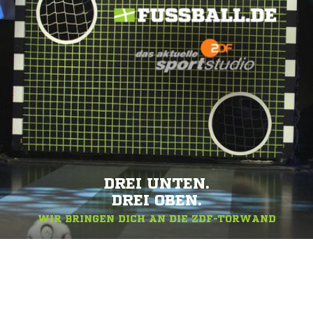
DREI UNTEN.
DREI OBEN.
WIR BRINGEN DICH AN DIE ZDF-TORWAND