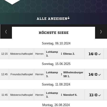
ALLE ANZEIGEN
HÖCHSTE SIEGE
Sonntag, 06.10.2024
Lohkamp
:

:

12:15
Meisterschaftsspiel
Herren
Ellerau 2.
3.
Sonntag, 15.06.2025
Lohkamp
Wilhelmsburger
:

:

12:45
Freundschaftsspiel
Herren
3.
SB 1.
Sonntag, 11.08.2024
Lohkamp
:

:

11:45
Meisterschaftsspiel
Herren
Niendorf 6.
3.
Montag, 26.08.2024