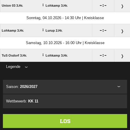
:

:

Union 03 3.Hr.
Lohkamp 3.Hr.
Sonntag, 04.10.2026 - 14:30 Uhr | Kreisklasse
:

:

Lohkamp 3.Hr.
Lurup 2.Hr.
Samstag, 10.10.2026 - 16:00 Uhr | Kreisklasse
:

:

TuS Osdorf 3.Hr.
Lohkamp 3.Hr.
Legende
ANZEIGE
Saison:
2026/2027
Wettbewerb:
KK 11
LOS