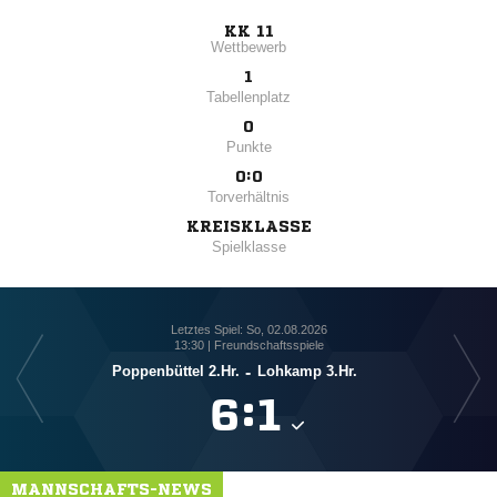
KK 11
Wettbewerb
1
Tabellenplatz
0
Punkte
0:0
Torverhältnis
KREISKLASSE
Spielklasse
Letztes Spiel: So, 02.08.2026
13:30 | Freundschaftsspiele
Poppenbüttel 2.Hr.
-
Lohkamp 3.Hr.

:

MANNSCHAFTS-NEWS