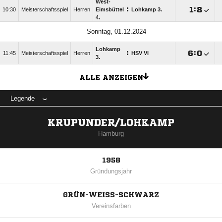
West-
:

:

10:30
Meisterschaftsspiel
Herren
Eimsbüttel
Lohkamp 3.
4.
Sonntag, 01.12.2024
Lohkamp
:

:

11:45
Meisterschaftsspiel
Herren
HSV VI
3.
ALLE ANZEIGEN
Legende
KRUPUNDER/LOHKAMP
Hamburg
1958
Gründungsjahr
GRÜN-WEISS-SCHWARZ
Vereinsfarben