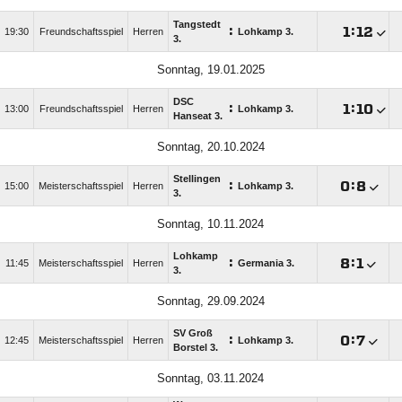
Tangstedt
:

:

19:30
Freundschaftsspiel
Herren
Lohkamp 3.
3.
Sonntag, 19.01.2025
DSC
:

:

13:00
Freundschaftsspiel
Herren
Lohkamp 3.
Hanseat 3.
Sonntag, 20.10.2024
Stellingen
:

:

15:00
Meisterschaftsspiel
Herren
Lohkamp 3.
3.
Sonntag, 10.11.2024
Lohkamp
:

:

11:45
Meisterschaftsspiel
Herren
Germania 3.
3.
Sonntag, 29.09.2024
SV Groß
:

:

12:45
Meisterschaftsspiel
Herren
Lohkamp 3.
Borstel 3.
Sonntag, 03.11.2024