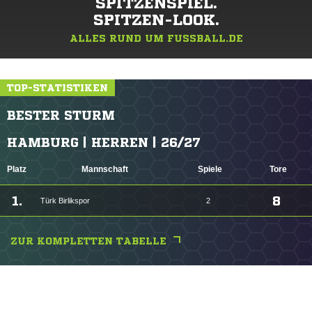
SPITZENSPIEL.
SPITZEN-LOOK.
ALLES RUND UM FUSSBALL.DE
TOP-STATISTIKEN
BESTER STURM
HAMBURG | HERREN | 26/27
Platz
Mannschaft
Spiele
Tore
1.
8
Türk Birlikspor
2
ZUR KOMPLETTEN TABELLE