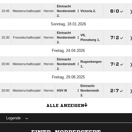
Eintracht
:

:

10:45
Meisterschaftsspiel
Herren
Norderstedt
Victoria 2.
2.
Sonntag, 18.01.2026
Eintracht
VfL
:

:

15:30
Freundschaftsspiel
Herren
Norderstedt
Pinneberg 1.
2.
Freitag, 24.04.2026
Eintracht
Rugenbergen
:

:

20:00
Meisterschaftsspiel
Herren
Norderstedt
1.
2.
Freitag, 29.08.2025
Eintracht
:

:

20:00
Meisterschaftsspiel
Herren
HSV III
Norderstedt
2.
ALLE ANZEIGEN
Legende