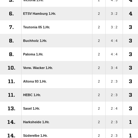
5.
4
Victoria 1.Hr.
2
4 : 3
6.
4
ETSV Hamburg 1.Hr.
2
3 : 2
7.
3
Teutonia 05 1.Hr.
2
3 : 2
8.
3
Buchholz 1.Hr.
2
4 : 4
8.
3
Paloma 1.Hr.
2
4 : 4
10.
3
Vorw. Wacker 1.Hr.
2
3 : 4
11.
3
Altona 93 1.Hr.
2
2 : 3
11.
3
HEBC 1.Hr.
2
2 : 3
13.
3
Sasel 1.Hr.
2
2 : 4
14.
1
Harksheide 1.Hr.
2
2 : 3
14.
1
Süderelbe 1.Hr.
2
2 : 3