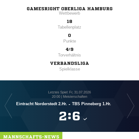
GAMESRIGHT OBERLIGA HAMBURG
Wettbewerb
18
Tabellenplatz
0
Punkte
4:9
Torverhältnis
VERBANDSLIGA
Spielklasse
Letztes Spiel: Fr, 31.07.2026
20:00 | Meisterschaften
Eintracht Norderstedt 2.Hr.
-
TBS Pinneberg 1.Hr.

:

MANNSCHAFTS-NEWS