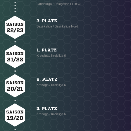
Landesliga / Relegation LL in OL
2. PLATZ
SAISON
Bezirksliga / Bezirksliga Nord
22/23
1. PLATZ
SAISON
Kreisliga / Kreisliga 6
21/22
8. PLATZ
SAISON
Kreisliga / Kreisliga 6
20/21
3. PLATZ
SAISON
Kreisliga / Kreisliga 6
19/20