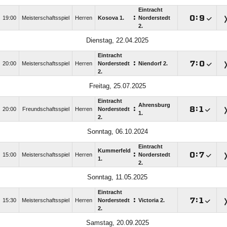
Eintracht
:

:

19:00
Meisterschaftsspiel
Herren
Kosova 1.
Norderstedt
2.
Dienstag, 22.04.2025
Eintracht
:

:

20:00
Meisterschaftsspiel
Herren
Norderstedt
Niendorf 2.
2.
Freitag, 25.07.2025
Eintracht
Ahrensburg
:

:

20:00
Freundschaftsspiel
Herren
Norderstedt
1.
2.
Sonntag, 06.10.2024
Eintracht
Kummerfeld
:

:

15:00
Meisterschaftsspiel
Herren
Norderstedt
1.
2.
Sonntag, 11.05.2025
Eintracht
:

:

15:30
Meisterschaftsspiel
Herren
Norderstedt
Victoria 2.
2.
Samstag, 20.09.2025