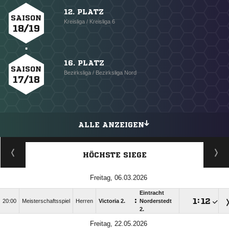
12. PLATZ
SAISON
Kreisliga / Kreisliga 6
18/19
16. PLATZ
SAISON
Bezirksliga / Bezirksliga Nord
17/18
ALLE ANZEIGEN
HÖCHSTE SIEGE
Freitag, 06.03.2026
Eintracht
:

:

20:00
Meisterschaftsspiel
Herren
Victoria 2.
Norderstedt
2.
Freitag, 22.05.2026