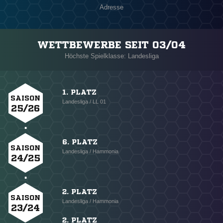
Adresse
WETTBEWERBE SEIT 03/04
Höchste Spielklasse: Landesliga
1. PLATZ
SAISON
Landesliga / LL 01
25/26
6. PLATZ
SAISON
Landesliga / Hammonia
24/25
2. PLATZ
SAISON
Landesliga / Hammonia
23/24
2. PLATZ