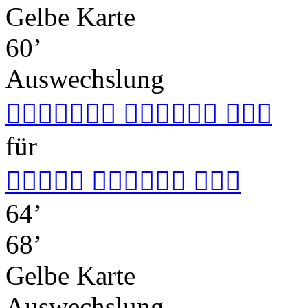
Gelbe Karte
60’
Auswechslung
  
für
  
64’
68’
Gelbe Karte
Auswechslung