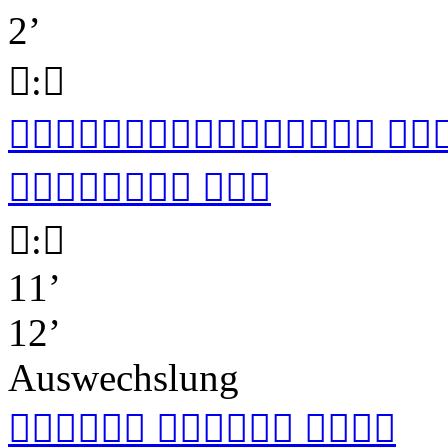
2’

:


 

 

:

11’
12’
Auswechslung
  