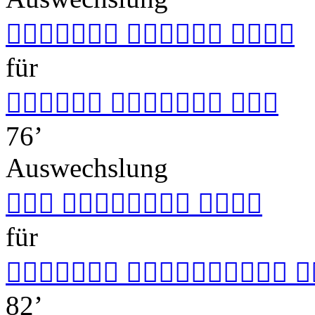
  
für
  
76’
Auswechslung
  
für
  
82’