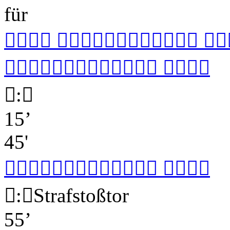
für
  

 

:

15’
45'

 

:

Strafstoßtor
55’