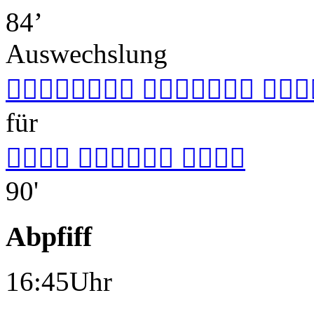
84’
Auswechslung
  
für
  
90'
Abpfiff
16:45Uhr