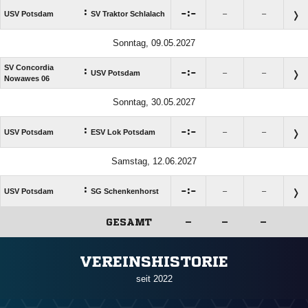
:

:

USV Potsdam
SV Traktor Schlalach
–
–
Sonntag, 09.05.2027
SV Concordia
:

:

USV Potsdam
–
–
Nowawes 06
Sonntag, 30.05.2027
:

:

USV Potsdam
ESV Lok Potsdam
–
–
Samstag, 12.06.2027
:

:

USV Potsdam
SG Schenkenhorst
–
–
GESAMT
–
–
–
ANZEIGE
VEREINSHISTORIE
seit 2022