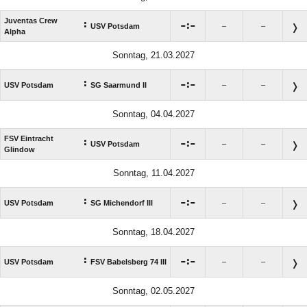
Juventas Crew
:

:

USV Potsdam
–
–
Alpha
Sonntag, 21.03.2027
:

:

USV Potsdam
SG Saarmund II
–
–
Sonntag, 04.04.2027
FSV Eintracht
:

:

USV Potsdam
–
–
Glindow
Sonntag, 11.04.2027
:

:

USV Potsdam
SG Michendorf III
–
–
Sonntag, 18.04.2027
:

:

USV Potsdam
FSV Babelsberg 74 III
–
–
Sonntag, 02.05.2027