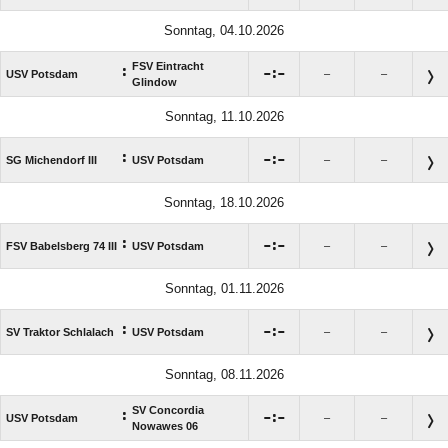
Sonntag, 04.10.2026
FSV Eintracht
:

:

USV Potsdam
–
–
Glindow
Sonntag, 11.10.2026
:

:

SG Michendorf III
USV Potsdam
–
–
Sonntag, 18.10.2026
:

:

FSV Babelsberg 74 III
USV Potsdam
–
–
Sonntag, 01.11.2026
:

:

SV Traktor Schlalach
USV Potsdam
–
–
Sonntag, 08.11.2026
SV Concordia
:

:

USV Potsdam
–
–
Nowawes 06